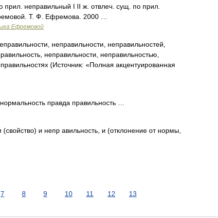
о прил. неправильный I II ж. отвлеч. сущ. по прил.
ремовой. Т. Ф. Ефремова. 2000 …
зыка Ефремовой
еправильности, неправильности, неправильностей,
равильность, неправильности, неправильностью,
еправильностях (Источник: «Полная акцентуированная
нормальность правда правильность …
 (свойство) и непр авильность, и (отклонение от нормы,
7
8
9
10
11
12
13