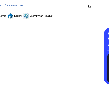
ка
,
Реклама на сайте
18+
omla,
Drupal,
WordPress, MODx.