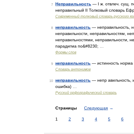
Неправильность
— I ж. отвлеч. сущ. п
7
неправильный II Толковый словарь Еф
Современный толковый словарь русского я
неправильность
— неправильность, н
8
неправильности, неправильностям, неп
неправильностями, неправильности, н
парадигма по&#8230; …
Формы слов
неправильность
— истинность норма 
9
Словарь антонимов
неправильность
— непр авильность, и
10
ошибка) …
Русский орфографический словарь
Страницы
Следующая
→
1
2
3
4
5
6