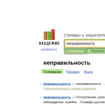
Словари и энциклоп
academic.ru
Толкования
Переводы
неправильность
Толкование
Перевод
Книги
неправильность
— неправильность 
1
Орфографический словарь-справочник
неправильность
— Отступление, уклон
2
заблуждение, ошибка... Словарь русски