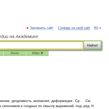
Запомнить сайт
Словарь на свой сайт
RU
едии на Академике
Найти!
Книги
Игры ⚽
…
ение, уродливость, аномалия, деформация.. Ср. . . См.
х синонимов и сходных по смыслу выражений. под. ред. Н.