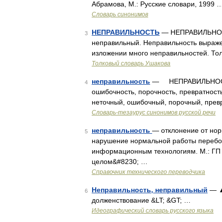
Абрамова, М.: Русские словари, 1999 
Словарь синонимов
НЕПРАВИЛЬНОСТЬ
— НЕПРАВИЛЬНОСТЬ,
3
неправильный. Неправильность выражен
изложении много неправильностей. Тол
Толковый словарь Ушакова
неправильность
— НЕПРАВИЛЬНОСТЬ1,
4
ошибочность, порочность, превратно
неточный, ошибочный, порочный, превр
Словарь-тезаурус синонимов русской речи
неправильность
— отклонение от нор
5
нарушение нормальной работы перебой 
информационным технологиям. М.: ГП
целом&#8230; …
Справочник технического переводчика
Неправильность, неправильный
— ▲
6
долженствование &LT; &GT; …
Идеографический словарь русского языка